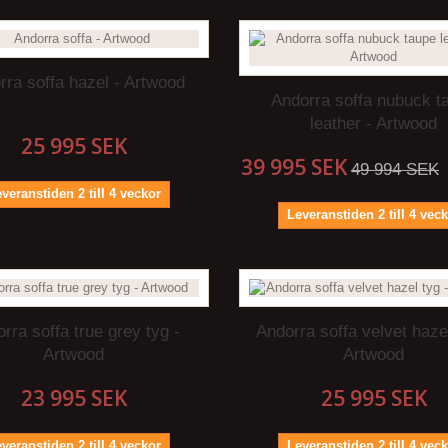
rra soffa hazel - Artwood
Andorra soffa nubuck t
leather - Artwood
25 995 SEK
39 995 SEK
49 994 SEK
veranstiden 2 till 4 veckor
Leveranstiden 2 till 4 vec
rra soffa true grey tyg -
Andorra soffa velvet hazel
Artwood
Artwood
23 995 SEK
25 995 SEK
veranstiden 2 till 4 veckor
Leveranstiden 2 till 4 vec