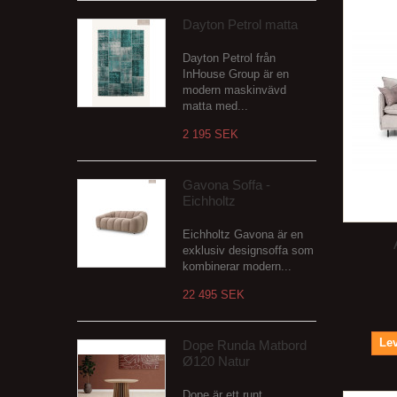
Dayton Petrol matta
Dayton Petrol från
InHouse Group är en
modern maskinvävd
matta med...
2 195 SEK
Gavona Soffa -
Eichholtz
Eichholtz Gavona är en
exklusiv designsoffa som
kombinerar modern...
22 495 SEK
Lev
Dope Runda Matbord
Ø120 Natur
Dope är ett runt,