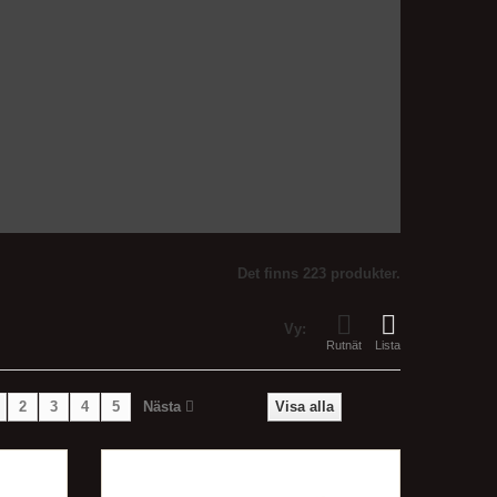
Det finns 223 produkter.
Vy:
Rutnät
Lista
2
3
4
5
Nästa
Visa alla