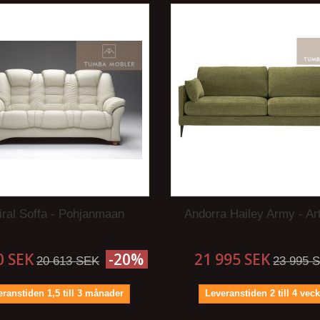
ral Soffa - Pohjanmaan
Andorra Hailey Army - A
0 SEK
-20%
21 995 SEK
20 613 SEK
23 995 
ranstiden 1,5 till 3 månader
Leveranstiden 2 till 4 vec