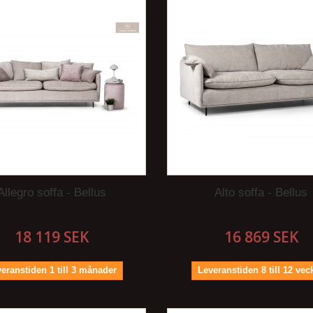
Allegro soffa - Bellus
Alto soffa - Bellus
18 119 SEK
16 869 SEK
eranstiden 1 till 3 månader
Leveranstiden 8 till 12 vec