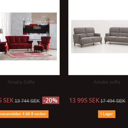
Amalia Soffa
Amalie soffa
5 SEK
-20%
13 995 SEK
13 744 SEK
17 494 SEK
veranstiden 4 till 8 veckor
I Lager