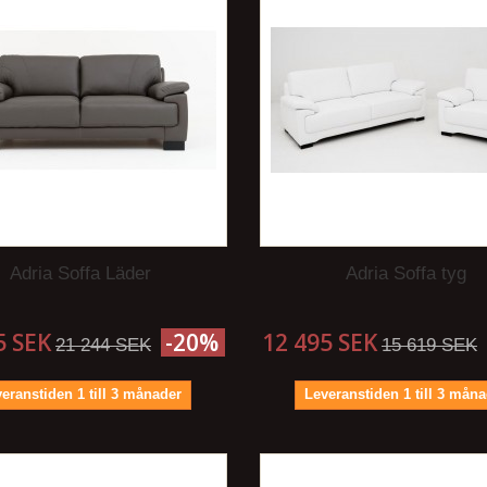
Adria Soffa Läder
Adria Soffa tyg
5 SEK
-20%
12 495 SEK
21 244 SEK
15 619 SEK
eranstiden 1 till 3 månader
Leveranstiden 1 till 3 mån