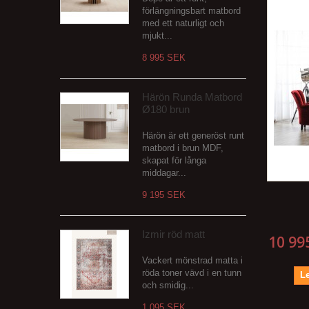
förlängningsbart matbord
med ett naturligt och
mjukt...
8 995 SEK
Härön Runda Matbord
Ø180 brun
Härön är ett generöst runt
matbord i brun MDF,
skapat för långa
middagar...
9 195 SEK
Izmir röd matt
10 99
Vackert mönstrad matta i
röda toner vävd i en tunn
Le
och smidig...
1 095 SEK