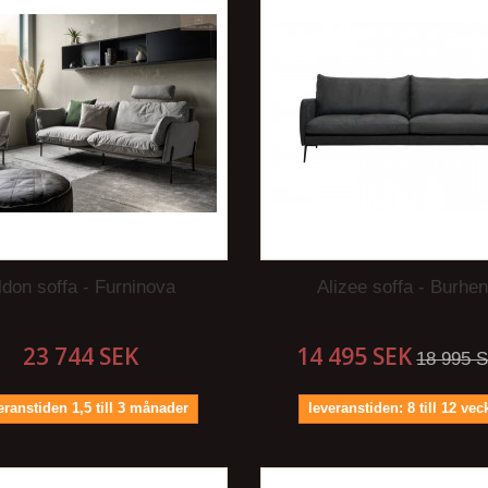
ldon soffa - Furninova
Alizee soffa - Burhe
23 744 SEK
14 495 SEK
18 995 
ranstiden 1,5 till 3 månader
leveranstiden: 8 till 12 vec