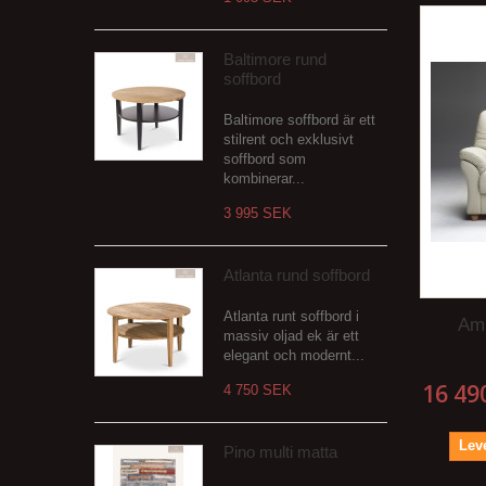
Baltimore rund
soffbord
Baltimore soffbord är ett
stilrent och exklusivt
soffbord som
kombinerar...
3 995 SEK
Atlanta rund soffbord
Atlanta runt soffbord i
Ami
massiv oljad ek är ett
elegant och modernt...
16 49
4 750 SEK
Leve
Pino multi matta