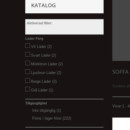
KATALOG
Aktiverad filter:
Läder Färg
Vit Läder
(2)
Svart Läder
(2)
Mörkbrun Läder
(2)
SOFFA
Ljusbrun Läder
(2)
Beige Läder
(2)
Sortera ef
Grå Läder
(1)
Tillgänglighet
Visar 1 - 4
Inte tillgänglig
(1)
Finns i lager först
(222)