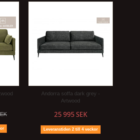
rtwood
Andorra soffa dark grey -
Artwood
25 995 SEK
SEK
kor
Leveranstiden 2 till 4 veckor