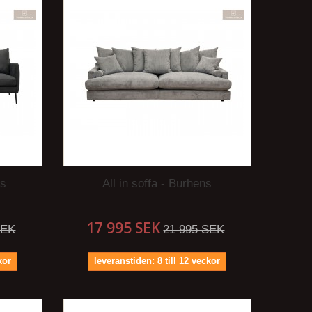
ns
All in soffa - Burhens
17 995 SEK
SEK
21 995 SEK
kor
leveranstiden: 8 till 12 veckor