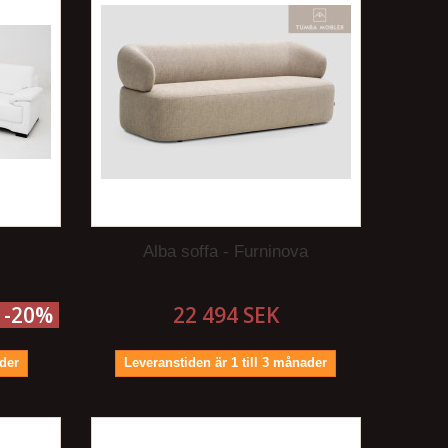
Alba soffa - Furninova
-20%
22 494 SEK
ader
Leveranstiden är 1 till 3 månader