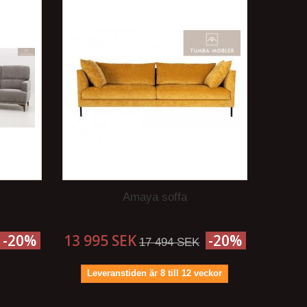
Amaya soffa
-20%
13 995 SEK
-20%
17 494 SEK
Leveranstiden är 8 till 12 veckor