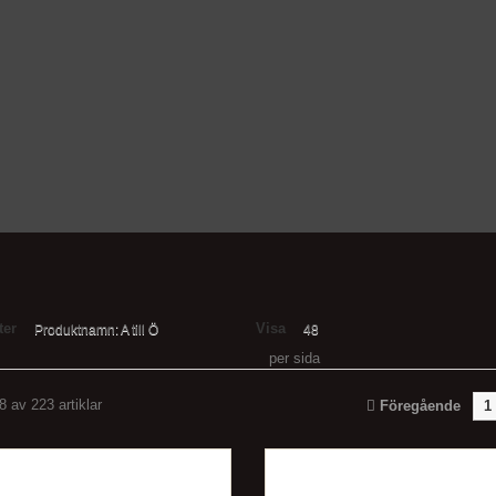
ter
Visa
Produktnamn: A till Ö
48
per sida
8 av 223 artiklar
Föregående
1