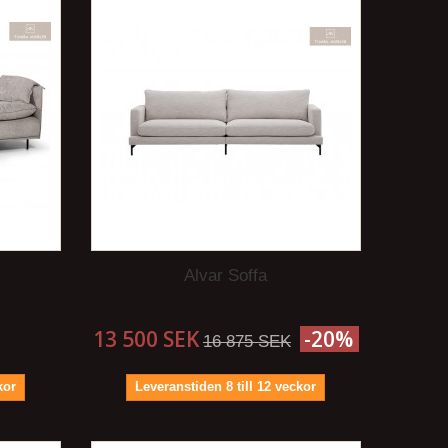
Alvar Soffa
13 500 SEK
-20%
16 875 SEK
kor
Leveranstiden 8 till 12 veckor