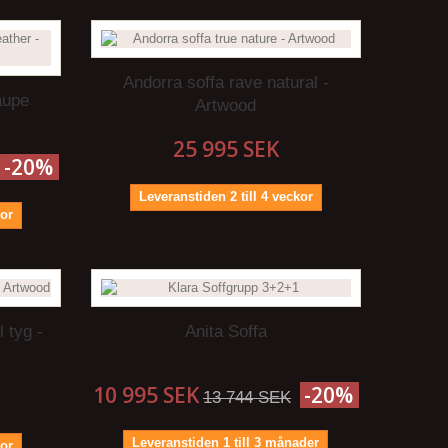
Andorra soffa rave natural -
aupe
Artwood
25 995 SEK
-20%
Leveranstiden 2 till 4 veckor
kor
 tyg -
Anita Soffa
10 995 SEK
-20%
13 744 SEK
Leveranstiden 1 till 3 månader
kor