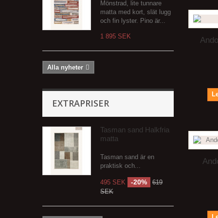
Mönstrad, lite tunnare
matta med kort, slät lugg
och fin lyster. Pino är...
1 895 SEK
Ando
Alla nyheter
Le
EXTRAPRISER
Tasman sand Halkfria
matta
Tasman sand är en
Ando
praktisk och...
-20%
495 SEK
619
SEK
Le