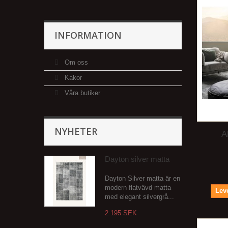
INFORMATION
Om oss
Kakor
Våra butiker
NYHETER
A
Dayton silver matta
Dayton Silver matta är en
modern flatvävd matta
Leve
med elegant silvergrå...
2 195 SEK