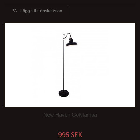
Lägg till i önskelistan
New Haven Golvlampa
995 SEK