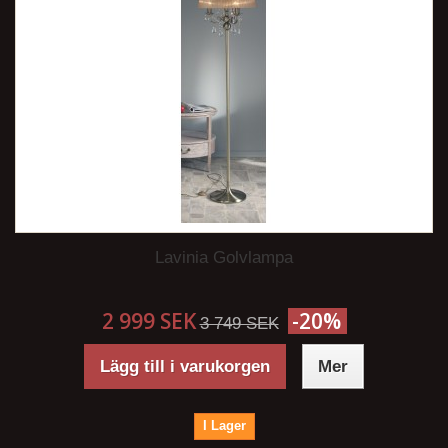
Lavinia Golvlampa
2 999 SEK
-20%
3 749 SEK
Lägg till i varukorgen
Mer
I Lager