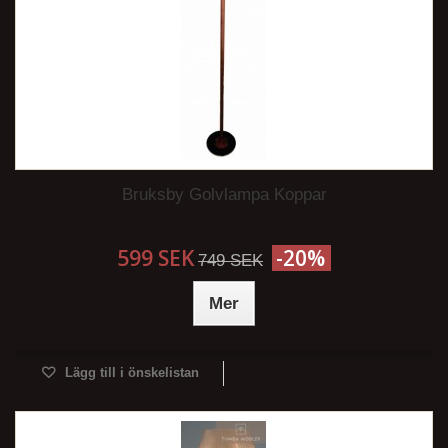
Bruksby Golvlampa Koppar
599 SEK
-20%
749 SEK
Mer
Lägg till i önskelistan