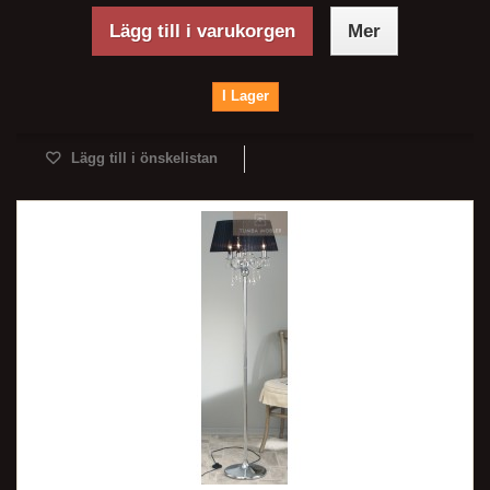
Lägg till i varukorgen
Mer
I Lager
Lägg till i önskelistan