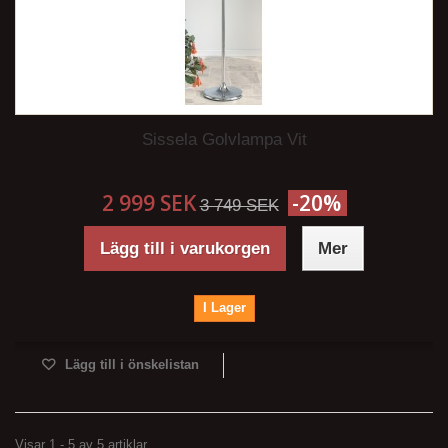
Sissela Golvlampa Vit
2 999 SEK
-20%
3 749 SEK
Lägg till i varukorgen
Mer
I Lager
Lägg till i önskelistan
Visar 1 - 5 av 5 artiklar